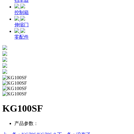
挡车器
控制箱
伸缩门
零配件
KG100SF
产品参数：