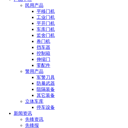
民用产品
平移门机
工业门机
平开门机
车库门机
监舍门机
卷门机
挡车器
控制箱
伸缩门
零配件
警用产品
军警刀具
防暴武器
阻隔装备
其它装备
立体车库
停车设备
新闻资讯
先锋资讯
先锋报